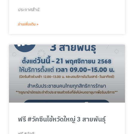
ประกาศสำนั
อ่านเพิ่มเติม »
ฟรี #วัคซีนไข้หวัดใหญ่ 3 สายพันธ์ุ
ฟรี #วัคซี