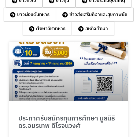
ข่าวทั่วไป
ข่าวทุน
ข่าวประกันอุบัติเหตุ
ข่าวผ่อนผันทหาร
ข่าวส่งเสริมกีฬาและสุขภาพนัก
ศึกษาวิชาทหาร
สหกิจศึกษา
P
P
P
P
P
a
a
a
a
a
g
g
g
g
g
e
e
e
e
e
ประกาศรับสมัครทุนการศึกษา มูลนิธิ
ดร.อมรเทพ ดีโรจนวงศ์