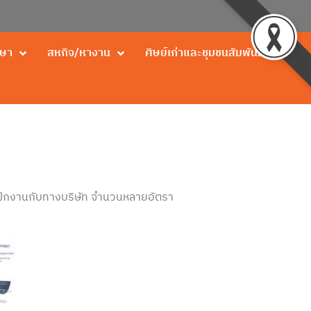
กษา
สหกิจ/หางาน
ศิษย์เก่าและชุมชนสัมพันธ์
่วมฝึกงานกับทางบริษัท จำนวนหลายอัตรา