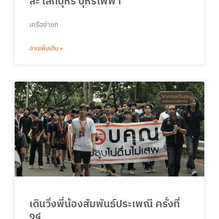
ละ เลิกบุหรี่ บุหรี่ไฟฟ้า
เครือข่ายภ
อ่านเพิ่มเติม »
เดินวิ่งพี่น้องสัมพันธ์ประเพณี ครั้งที่
๑๔