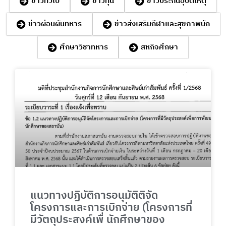
ข่าวทั่วไป
ข่าวทุน
ข่าวประกันอุบัติเหตุ
ข่าวผ่อนผันทหาร
ข่าวส่งเสริมกีฬาและสุขภาพนัก
ศึกษาวิชาทหาร
สหกิจศึกษา
P
P
P
P
P
a
a
a
a
a
g
g
g
g
g
e
e
e
e
e
แนวทางปฏิบัติการอนุมัติติจัด
โครงการและการเบิกจ่าย (โครงการที่
มีวัตถุประสงค์เพื่ นักศึกษาของ