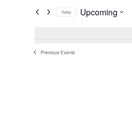
Search
Views
for
Upcoming
Today
Navigation
Events
Select
by
date.
Keyword.
Previous
Events