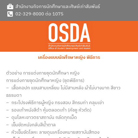
Skip
สำนักงานกิจการนักศึกษาและศิษย์เก่าสัมพันธ์
to
02-329-8000 ต่อ 1075
content
เครื่องแบบนักศึกษาหญิง พิธีการ
ตัวอย่าง การแต่งกายชุดนักศึกษา หญิง
การแต่งกายชุดนักศึกษา
หญิง (ชุดพิธีการ)
– เสื้อคอปก แขนสามเหลี่ยม ไม่มีสาบหลัง ผ้าไม่บางมาก สีขาว
ธรรมดา
– กระโปรงพิธีการผู้หญิง ทรงสอบ สีกรมท่า คลุมเข่า
– รองเท้าหนังสีดำ หุ้มตลอดเท้า (
คัชชู หัวตัด)
– ดุมโลหะขาวตราสถาบัน กลัดทุกเม็ด
– เข็มขัดหนังกลับสีน้ำตาล
– หัวเข็มขัดโลหะ ลายดุนเครื่องหมายสถาบันสีทอง